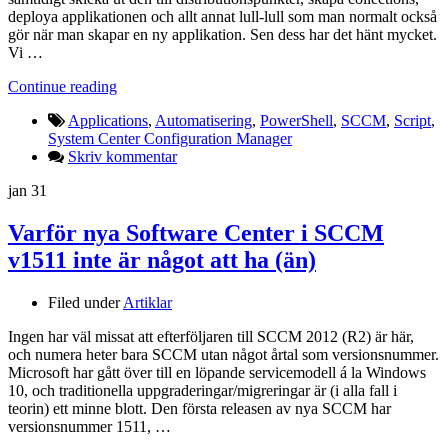
deploya applikationen och allt annat lull-lull som man normalt också
gör när man skapar en ny applikation. Sen dess har det hänt mycket.
Vi …
Continue reading
Applications
,
Automatisering
,
PowerShell
,
SCCM
,
Script
,
System Center Configuration Manager
Skriv kommentar
jan
31
Varför nya Software Center i SCCM
v1511 inte är något att ha (än)
Filed under
Artiklar
Ingen har väl missat att efterföljaren till SCCM 2012 (R2) är här,
och numera heter bara SCCM utan något årtal som versionsnummer.
Microsoft har gått över till en löpande servicemodell á la Windows
10, och traditionella uppgraderingar/migreringar är (i alla fall i
teorin) ett minne blott. Den första releasen av nya SCCM har
versionsnummer 1511, …