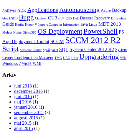
Automatisering
Applications
Backup
ADK
Azure
AADSync
Bugg
CU3
Disaster Recovery
bios
BSOD
Clavister
CU4
CU5
Dell
Drivrutiner
MDT 2013
Guide
Java
Hotfix
Hyper-V
Import Computer Information
Linux
PowerShell
OS Deployment
PS
Molnet
Ninite
Office365
SCCM 2012 R2
SCCM
App Deployment Toolkit
Script
SQL
System Center 2012 R2
System
Software Center
Språkpaket
Uppgradering
Center Configuration Manager
TMG
UAG
Unix
VPN
Windows 7
WMI
WinPE
Arkiv
juni 2018
(1)
december 2016
(1)
juni 2016
(1)
maj 2016
(1)
januari 2016
(1)
september 2015
(3)
augusti 2015
(1)
maj 2015
(1)
april 2015
(1)