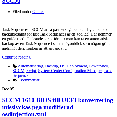
SCCM
Filed under
Guider
Task Sequences i SCCM är så pass viktigt och känsligt att en extra
backuplösning för just Task Sequences är en god idé. Här kommer
en guide med tillhörande script för hur man kan ta en automatisk
backup av en Task Sequence i samma ögonblick som någon gör en
ändring i den. Tanken är att använda …
Continue reading
Automatisering
,
Backup
,
OS Deployment
,
PowerShell
,
SCCM
,
Script
,
System Center Configuration Manager
,
Task
Sequence
1 kommentar
Dec
05
SCCM 1610 BIOS till UEFI konvertering
misslyckas pga modifierad
osdinjection.xml