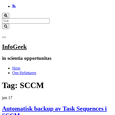
Toggle
search
form
Toggle
navigation
InfoGeek
in scientia opportunitas
Hem
Om författaren
Tag:
SCCM
jun
17
Automatisk backup av Task Sequences i