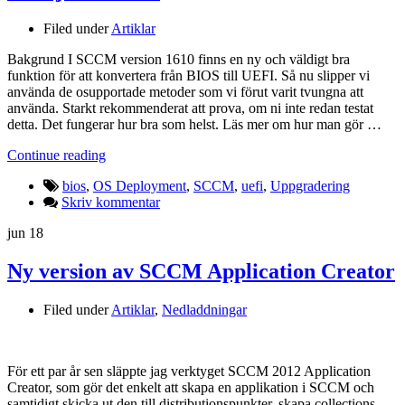
Filed under
Artiklar
Bakgrund I SCCM version 1610 finns en ny och väldigt bra
funktion för att konvertera från BIOS till UEFI. Så nu slipper vi
använda de osupportade metoder som vi förut varit tvungna att
använda. Starkt rekommenderat att prova, om ni inte redan testat
detta. Det fungerar hur bra som helst. Läs mer om hur man gör …
Continue reading
bios
,
OS Deployment
,
SCCM
,
uefi
,
Uppgradering
Skriv kommentar
jun
18
Ny version av SCCM Application Creator
Filed under
Artiklar
,
Nedladdningar
För ett par år sen släppte jag verktyget SCCM 2012 Application
Creator, som gör det enkelt att skapa en applikation i SCCM och
samtidigt skicka ut den till distributionspunkter, skapa collections,