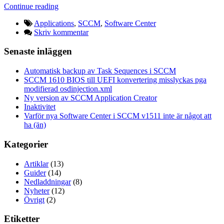
Continue reading
Applications
,
SCCM
,
Software Center
Skriv kommentar
Senaste inläggen
Automatisk backup av Task Sequences i SCCM
SCCM 1610 BIOS till UEFI konvertering misslyckas pga
modifierad osdinjection.xml
Ny version av SCCM Application Creator
Inaktivitet
Varför nya Software Center i SCCM v1511 inte är något att
ha (än)
Kategorier
Artiklar
(13)
Guider
(14)
Nedladdningar
(8)
Nyheter
(12)
Övrigt
(2)
Etiketter